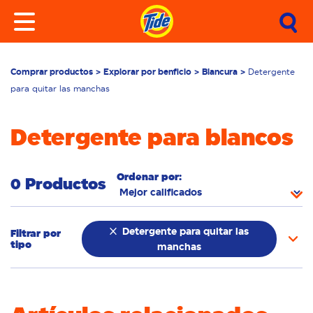
Comprar productos
Explorar por benficio
Blancura
Detergente
para quitar las manchas
Detergente para blancos
Ordenar por:
0 Productos
Detergente para quitar las
Filtrar por
tipo
manchas
Cuidado de telas
Potenciador del lavado
Detergente en polvo
Detergent líquido