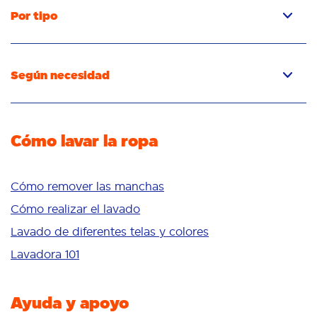
Por tipo
Cápsulas
Detergent líquido
Según necesidad
Detergente en polvo
Detergente para quitar las manchas
Quitamanchas
Detergente para eliminar los olores
Potenciador del lavado
Cómo lavar la ropa
Frescura/aroma
Cuidado de telas
Blancura
Colores brillantes
Cómo remover las manchas
Sensible
Cómo realizar el lavado
Aditivos
Lavado de diferentes telas y colores
Delicates
Lavadora 101
Limpieza profunda
Ayuda y apoyo