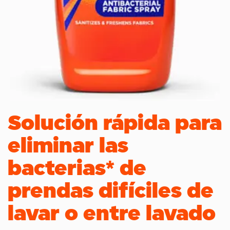
Solución rápida para
eliminar las
bacterias* de
prendas difíciles de
lavar o entre lavado