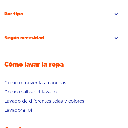
Por tipo
Cápsulas
Detergent líquido
Según necesidad
Detergente en polvo
Detergente para quitar las manchas
Quitamanchas
Detergente para eliminar los olores
Potenciador del lavado
Cómo lavar la ropa
Frescura/aroma
Cuidado de telas
Blancura
Colores brillantes
Cómo remover las manchas
Sensible
Cómo realizar el lavado
Aditivos
Lavado de diferentes telas y colores
Delicates
Lavadora 101
Limpieza profunda