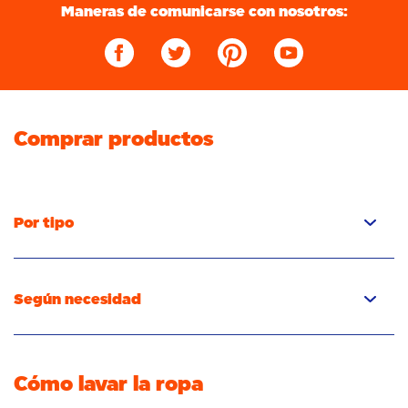
Maneras de comunicarse con nosotros:
Comprar productos
Por tipo
Cápsulas
Detergent líquido
Según necesidad
Detergente en polvo
Detergente para quitar las manchas
Quitamanchas
Detergente para eliminar los olores
Potenciador del lavado
Cómo lavar la ropa
Frescura/aroma
Cuidado de telas