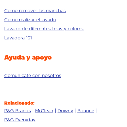
Blancura
Colores brillantes
Cómo remover las manchas
Sensible
Cómo realizar el lavado
Aditivos
Lavado de diferentes telas y colores
Delicates
Lavadora 101
Limpieza profunda
Ayuda y apoyo
Comunicate con nosotros
Relacionado:
P&G Brands
MrClean
Downy
Bounce
P&G Everyday