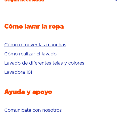
Detergente en polvo
Detergente para quitar las manchas
Quitamanchas
Detergente para eliminar los olores
Potenciador del lavado
Cómo lavar la ropa
Frescura/aroma
Cuidado de telas
Blancura
Colores brillantes
Cómo remover las manchas
Sensible
Cómo realizar el lavado
Aditivos
Lavado de diferentes telas y colores
Delicates
Lavadora 101
Limpieza profunda
Ayuda y apoyo
Comunicate con nosotros