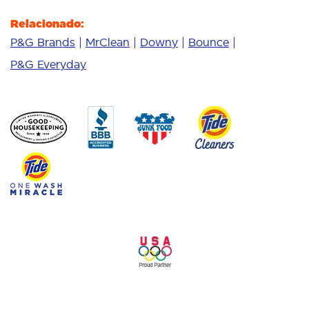
Relacionado:
P&G Brands
MrClean
Downy
Bounce
P&G Everyday