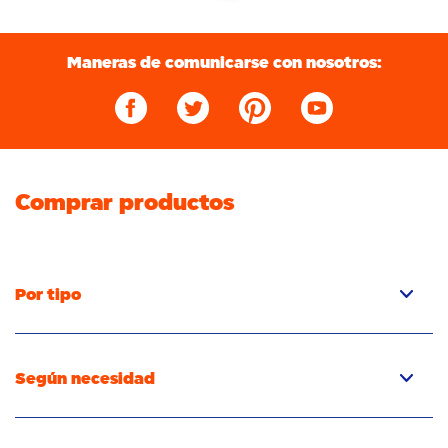
Maneras de comunicarse con nosotros:
Comprar productos
Por tipo
Cápsulas
Detergent líquido
Según necesidad
Detergente en polvo
Detergente para quitar las manchas
Quitamanchas
Detergente para eliminar los olores