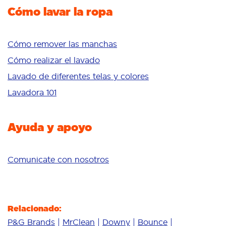
Potenciador del lavado
Cómo lavar la ropa
Frescura/aroma
Cuidado de telas
Blancura
Colores brillantes
Cómo remover las manchas
Sensible
Cómo realizar el lavado
Aditivos
Lavado de diferentes telas y colores
Delicates
Lavadora 101
Limpieza profunda
Ayuda y apoyo
Comunicate con nosotros
Relacionado:
P&G Brands
MrClean
Downy
Bounce